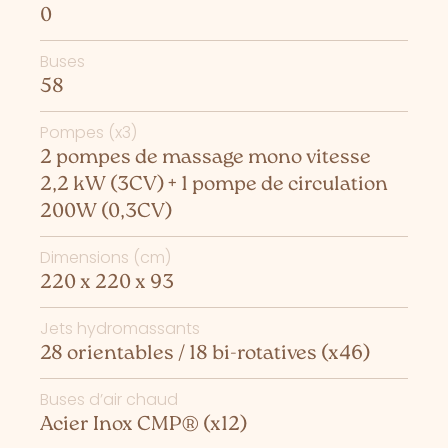
0
Buses
58
Pompes (x3)
2 pompes de massage mono vitesse
2,2 kW (3CV) + 1 pompe de circulation
200W (0,3CV)
Dimensions (cm)
220 x 220 x 93
Jets hydromassants
28 orientables / 18 bi-rotatives (x46)
Buses d’air chaud
Acier Inox CMP® (x12)