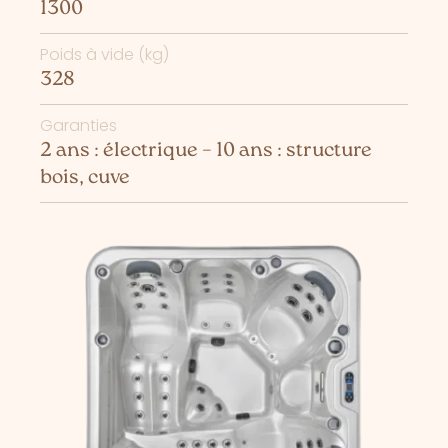
1300
Poids à vide (kg)
328
Garanties
2 ans : électrique – 10 ans : structure
bois, cuve