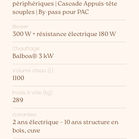
périphériques | Cascade Appuis-tête
souples | By-pass pour PAC
Blower
300 W + résistance électrique 180 W
Chauffage
Balboa® 3 kW
Volume d’eau (L)
1100
Poids à vide (kg)
289
Garanties
2 ans électrique – 10 ans structure en
bois, cuve