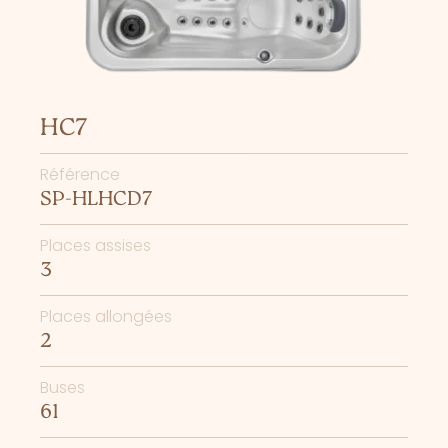
HC7
Référence
SP-HLHCD7
Places assises
3
Places allongées
2
Buses
61