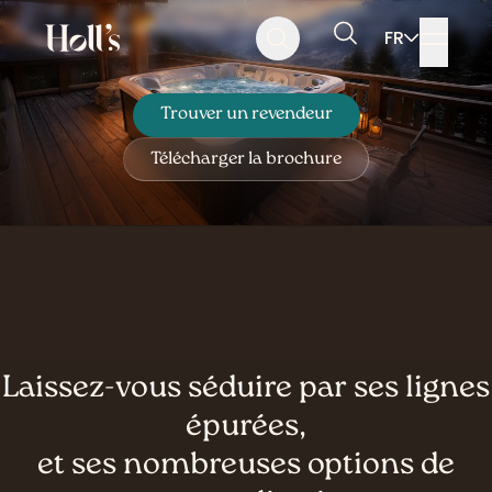
Jets massants +
By-Pass pour
Aller
Aller
Aller
blower air chaud
PAC inclus
FR
au
au
au
Rechercher
menu
contenu
pied
de
page
Trouver un revendeur
Télécharger la brochure
Laissez-vous séduire par ses lignes
épurées,
et ses nombreuses options de