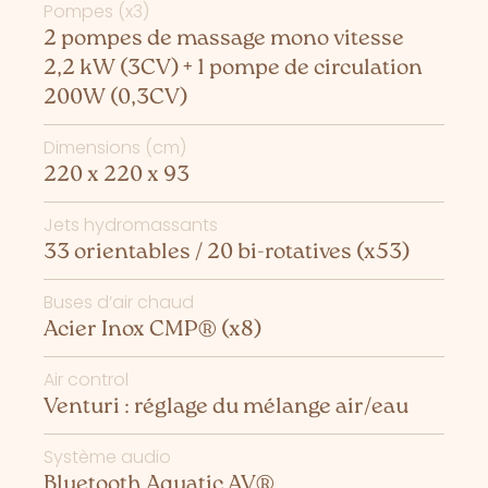
Pompes (x3)
2 pompes de massage mono vitesse
2,2 kW (3CV) + 1 pompe de circulation
200W (0,3CV)
Dimensions (cm)
220 x 220 x 93
Jets hydromassants
33 orientables / 20 bi-rotatives (x53)
Buses d’air chaud
Acier Inox CMP® (x8)
Air control
Venturi : réglage du mélange air/eau
Système audio
Bluetooth Aquatic AV®