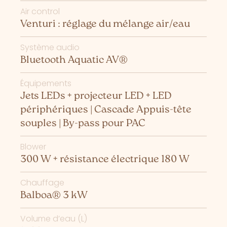
Air control
Venturi : réglage du mélange air/eau
Système audio
Bluetooth Aquatic AV®
Équipements
Jets LEDs + projecteur LED + LED
périphériques | Cascade Appuis-tête
souples | By-pass pour PAC
Blower
300 W + résistance électrique 180 W
Chauffage
Balboa® 3 kW
Volume d’eau (L)