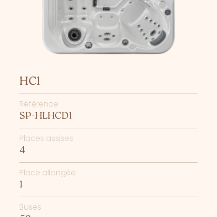
HC1
Référence
SP-HLHCD1
Places assises
4
Place allongée
1
Buses