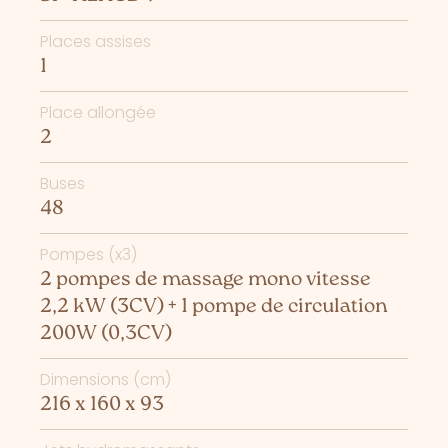
Places assises
1
Place allongée
2
Buses
48
Pompes (x3)
2 pompes de massage mono vitesse
2,2 kW (3CV) + 1 pompe de circulation
200W (0,3CV)
Dimensions (cm)
216 x 160 x 93