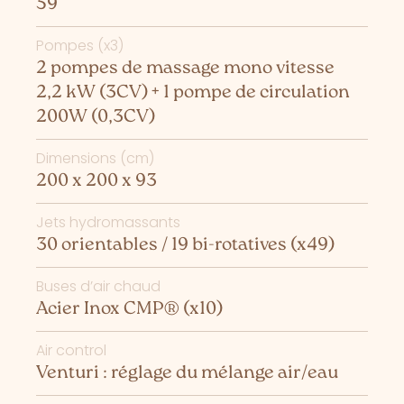
59
Pompes (x3)
2 pompes de massage mono vitesse
2,2 kW (3CV) + 1 pompe de circulation
200W (0,3CV)
Dimensions (cm)
200 x 200 x 93
Jets hydromassants
30 orientables / 19 bi-rotatives (x49)
Buses d’air chaud
Acier Inox CMP® (x10)
Air control
Venturi : réglage du mélange air/eau