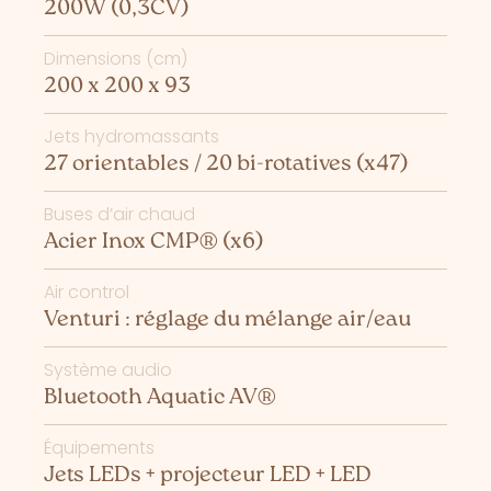
200W (0,3CV)
Dimensions (cm)
200 x 200 x 93
Jets hydromassants
27 orientables / 20 bi-rotatives (x47)
Buses d’air chaud
Acier Inox CMP® (x6)
Air control
Venturi : réglage du mélange air/eau
Système audio
Bluetooth Aquatic AV®
Équipements
Jets LEDs + projecteur LED + LED