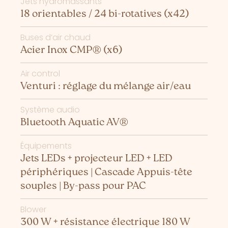
Jets hydromassants
18 orientables / 24 bi-rotatives (x42)
Buses d’air chaud
Acier Inox CMP® (x6)
Air control
Venturi : réglage du mélange air/eau
Système audio
Bluetooth Aquatic AV®
Équipements
Jets LEDs + projecteur LED + LED
périphériques | Cascade Appuis-tête
souples | By-pass pour PAC
Blower
300 W + résistance électrique 180 W