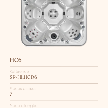
HC6
Référence
SP-HLHCD6
Places assises
7
Place allongée