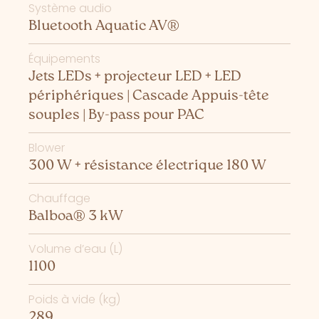
Système audio
Bluetooth Aquatic AV®
Équipements
Jets LEDs + projecteur LED + LED
périphériques | Cascade Appuis-tête
souples | By-pass pour PAC
Blower
300 W + résistance électrique 180 W
Chauffage
Balboa® 3 kW
Volume d’eau (L)
1100
Poids à vide (kg)
289