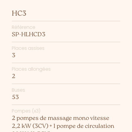
HC3
Référence
SP-HLHCD3
Places assises
3
Places allongées
2
Buses
53
Pompes (x3)
2 pompes de massage mono vitesse
2,2 kW (3CV) + 1 pompe de circulation