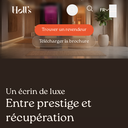
Aller
Aller
Aller
Ecran touch LCD
3 tailles 2 coloris
FR
au
au
au
Rechercher
menu
contenu
pied
de
page
Trouver un revendeur
Télécharger la brochure
Un écrin de luxe
Entre prestige et
récupération