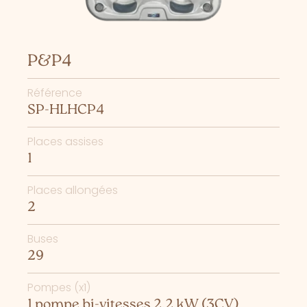
P&P4
Référence
SP-HLHCP4
Places assises
1
Places allongées
2
Buses
29
Pompes (x1)
1 pompe bi-vitesses 2,2 kW (3CV)