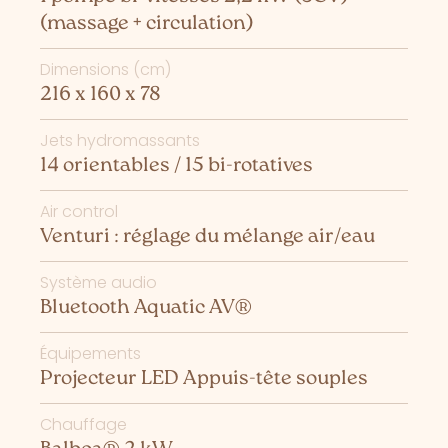
(massage + circulation)
Dimensions (cm)
216 x 160 x 78
Jets hydromassants
14 orientables / 15 bi-rotatives
Air control
Venturi : réglage du mélange air/eau
Système audio
Bluetooth Aquatic AV®
Équipements
Projecteur LED Appuis-tête souples
Chauffage