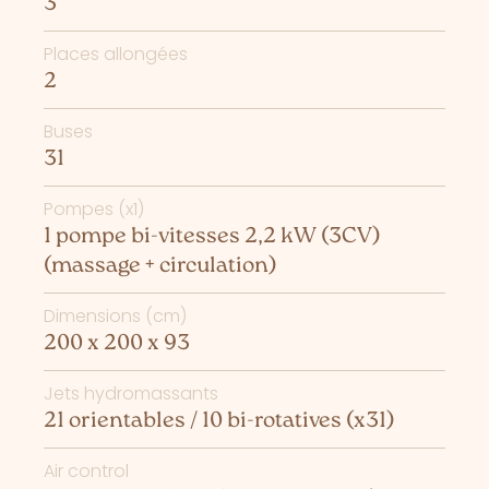
3
Places allongées
2
Buses
31
Pompes (x1)
1 pompe bi-vitesses 2,2 kW (3CV)
(massage + circulation)
Dimensions (cm)
200 x 200 x 93
Jets hydromassants
21 orientables / 10 bi-rotatives (x31)
Air control