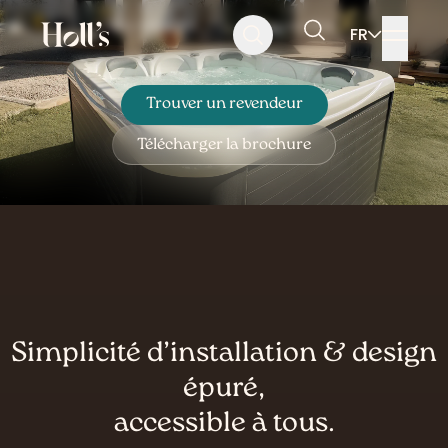
Aller
Aller
Aller
Jets massants
Plug and Play
FR
au
au
au
Rechercher
menu
contenu
pied
de
page
Trouver un revendeur
Télécharger la brochure
Simplicité d’installation & design
épuré,
accessible à tous.