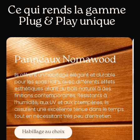
Ce qui rends la gamme
Plug & Play unique
Panneaux Nomawood
Ils offrent un habillage élégant et durable
pour les spas Holl’s, avec différents effets
esthétiques allant du bois naturel à des
finitions contemporaines. Résistants à
l’humidité, aux UV et aux intempéries, ils
assurent une excellente tenue dans le temps
tout en nécessitant très peu d’entretien.
Habillage au choix