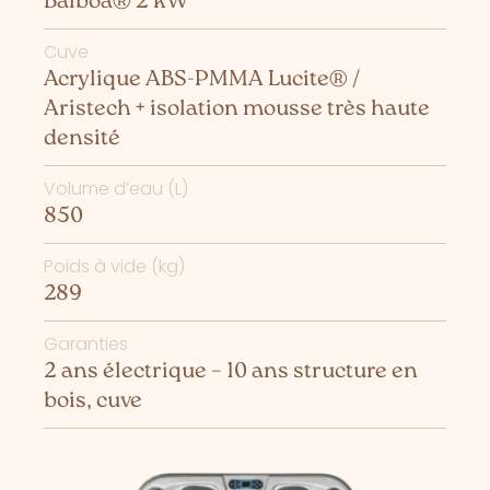
Balboa® 2 kW
Cuve
Acrylique ABS-PMMA Lucite® /
Aristech + isolation mousse très haute
densité
Volume d’eau (L)
850
Poids à vide (kg)
289
Garanties
2 ans électrique – 10 ans structure en
bois, cuve