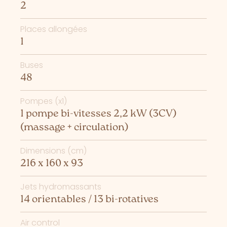
2
Places allongées
1
Buses
48
Pompes (x1)
1 pompe bi-vitesses 2,2 kW (3CV)
(massage + circulation)
Dimensions (cm)
216 x 160 x 93
Jets hydromassants
14 orientables / 13 bi-rotatives
Air control