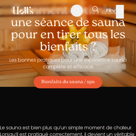
Aller
Aller
Aller
Comment optimiser
FR
au
au
au
Rechercher
menu
contenu
pied
une séance de sauna
de
page
pour en tirer tous les
bienfaits ?
Les bonnes pratiques pour une expérience sauna
complète et efficace
Bienfaits du sauna / spa
Le sauna est bien plus qu’un simple moment de chaleur.
Lorsqu’il est pratiqué correctement, il devient un véritable