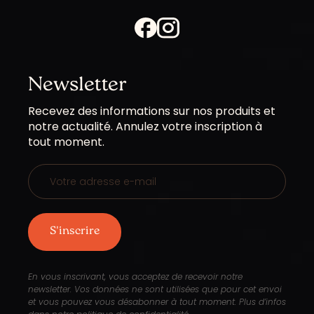
Newsletter
Les
Recevez des informations sur nos produits et
champs
notre actualité. Annulez votre inscription à
marqués
tout moment.
d’un
sont
obligatoires
En vous inscrivant, vous acceptez de recevoir notre
newsletter. Vos données ne sont utilisées que pour cet envoi
et vous pouvez vous désabonner à tout moment. Plus d’infos