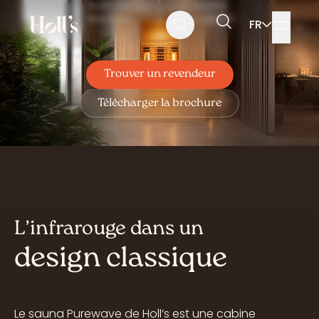
Audio par
3 tailles
Aller
Aller
Aller
résonance
disponibles
FR
au
au
au
Rechercher
menu
contenu
pied
de
page
Trouver un revendeur
Télécharger la brochure
L’infrarouge dans un
design classique
Le sauna Purewave de Holl’s est une cabine