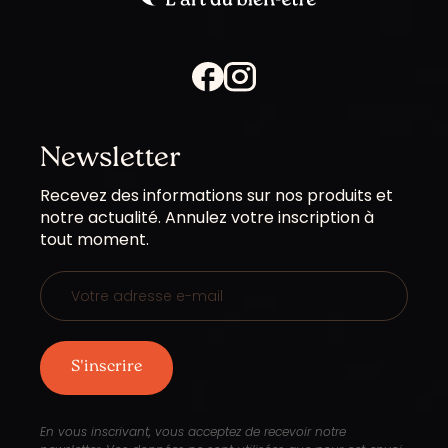
Newsletter
Les
Recevez des informations sur nos produits et
champs
notre actualité. Annulez votre inscription à
marqués
tout moment.
d’un
sont
obligatoires
En vous inscrivant, vous acceptez de recevoir notre