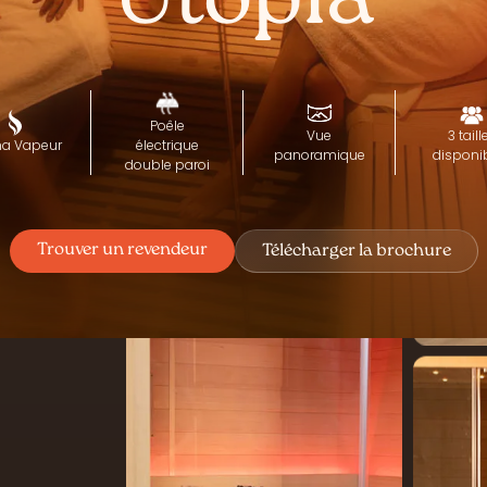
Utopia
Poêle
Vue
3 taill
a Vapeur
électrique
panoramique
disponi
double paroi
Trouver un revendeur
Télécharger la brochure