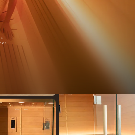
es
bles